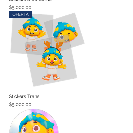
Precio
$5,000.00
OFERTA
Stickers Trans
Precio
$5,000.00