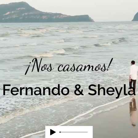
¡Nos cas
amos!
Fernando & S
heyla