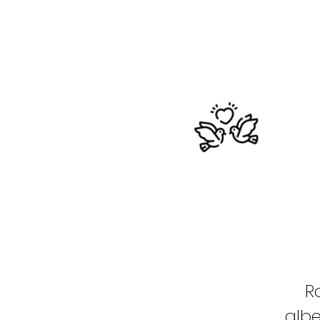
R
albe