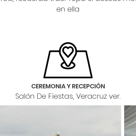
en ella
CE
REMONIA Y RECEPCIÓN
Saló
n D
e Fiestas, Veracruz ver.