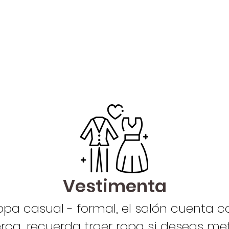
Vestimenta
opa casual - formal, el salón cuenta c
rca, recuerda traer ropa si deseas me