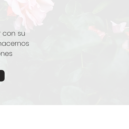
r con su
 hacernos
ones