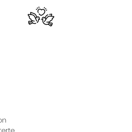
on
terte