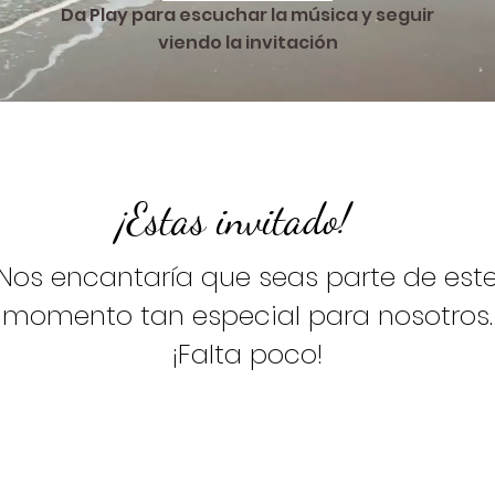
Da Play para escuchar la música y seguir
viendo la invitación
¡Estas invitado!
Nos encantaría que seas parte de est
momento tan especial para nosotros.
¡Falta poco!